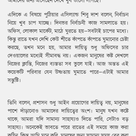
আমাদের জন্য এসেছেন দেখে খুব ভালো লাগছে।
এদিকে এ বিষয়ে পুঠিয়ার এসিল্যান্ড শিবু দাশ বলেন, নির্বাচন
নিয়ে খুব চাপ যাচ্ছে। দিনভর নির্বাচনী কাজ সামলাতে হয়।
অফিস, লোকাল মার্কেট, মাঠে ঘুরতে হয়—সবটাই চাপের মধ্যে।
কিন্তু রাতে যখন দেখি কেউ শীতে কাঁপতে কাঁপতে ঘুমানোর চেষ্টা
করছে, তখন মনে হয়, আমার দায়িত্ব শুধু অফিসের চার
দেওয়ালের মধ্যেই সীমাবদ্ধ নয়। একজন মানুষের কষ্ট দেখলে
নিজের ক্লান্তি, নিজের ব্যস্ততা সব ভুলে যাই। আজ অন্তত এই
কয়েকটি পরিবার যেন উষ্ণতায় ঘুমাতে পারে—এটাই আমার
সন্তুষ্টি।
তিনি বলেন, প্রশাসন শুধু আইন প্রয়োগের দায়িত্ব নয়, মানুষের
পাশে দাঁড়ানোও আমাদের দায়িত্বের অংশ। মানুষ যখন কষ্টে
থাকে, আমরা যদি সামান্য সাহায্যও দিতে পারি, সেটাও বড়
সাহায্য। অনেকেই ভাবতে পারে রাতের এই সময়ে কাজ করা
কঠিন, কিন্তু আমি মনে করি, মানুষের জন্য সামান্য সময় বের করা