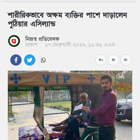
শারীরিকভাবে অক্ষম ব্যক্তির পাশে দাড়ালেন
পুঠিয়ার এসিল্যান্ড
নিজস্ব প্রতিবেদক
প্রকাশ
:
২৭ ফেব্রুয়ারী ২০২৬, ১২:৩২ এএম
ফ
ফ+
ফ-