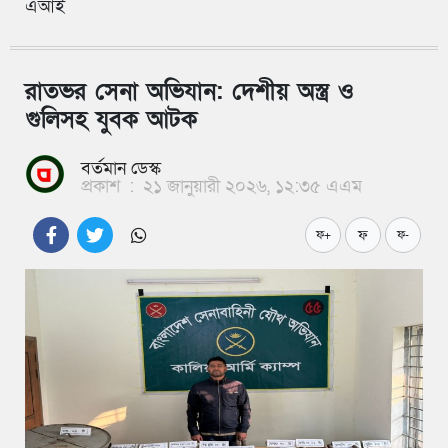
এআই
রাতভর সেনা অভিযান: দেশীয় অস্ত্র ও
গুলিসহ যুবক আটক
বর্তমান ডেস্ক
প্রকাশ
:
২১ জানুয়ারী ২০২৬, ১২:৩৫ এএম
ফ
ফ+
ফ-