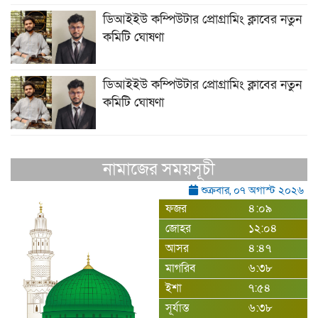
ডিআইইউ কম্পিউটার প্রোগ্রামিং ক্লাবের নতুন
কমিটি ঘোষণা
ডিআইইউ কম্পিউটার প্রোগ্রামিং ক্লাবের নতুন
কমিটি ঘোষণা
নামাজের সময়সূচী
শুক্রবার, ০৭ অগাস্ট ২০২৬
ফজর
৪:০৯
জোহর
১২:০৪
আসর
৪:৪৭
মাগরিব
৬:৩৮
ইশা
৭:৫৪
সূর্যাস্ত
৬:৩৮