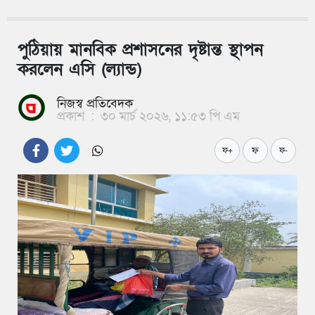
পুঠিয়ায় মানবিক প্রশাসনের দৃষ্টান্ত স্থাপন
করলেন এসি (ল্যান্ড)
নিজস্ব প্রতিবেদক
প্রকাশ
:
৩০ মার্চ ২০২৬, ১১:৫৩ পি এম
ফ
ফ+
ফ-