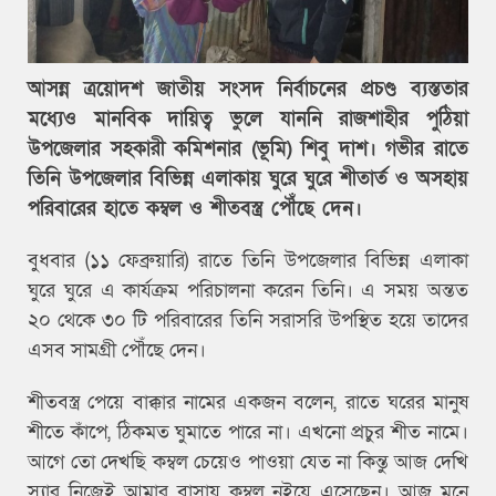
আসন্ন ত্রয়োদশ জাতীয় সংসদ নির্বাচনের প্রচণ্ড ব্যস্ততার
মধ্যেও মানবিক দায়িত্ব ভুলে যাননি রাজশাহীর পুঠিয়া
উপজেলার সহকারী কমিশনার (ভূমি) শিবু দাশ। গভীর রাতে
তিনি উপজেলার বিভিন্ন এলাকায় ঘুরে ঘুরে শীতার্ত ও অসহায়
পরিবারের হাতে কম্বল ও শীতবস্ত্র পৌঁছে দেন।
বুধবার (১১ ফেব্রুয়ারি) রাতে তিনি উপজেলার বিভিন্ন এলাকা
ঘুরে ঘুরে এ কার্যক্রম পরিচালনা করেন তিনি। এ সময় অন্তত
২০ থেকে ৩০ টি পরিবারের তিনি সরাসরি উপস্থিত হয়ে তাদের
এসব সামগ্রী পৌঁছে দেন।
শীতবস্ত্র পেয়ে বাক্কার নামের একজন বলেন, রাতে ঘরের মানুষ
শীতে কাঁপে, ঠিকমত ঘুমাতে পারে না। এখনো প্রচুর শীত নামে।
আগে তো দেখছি কম্বল চেয়েও পাওয়া যেত না কিন্তু আজ দেখি
স্যার নিজেই আমার বাসায় কম্বল নইয়ে এসেছেন। আজ মনে