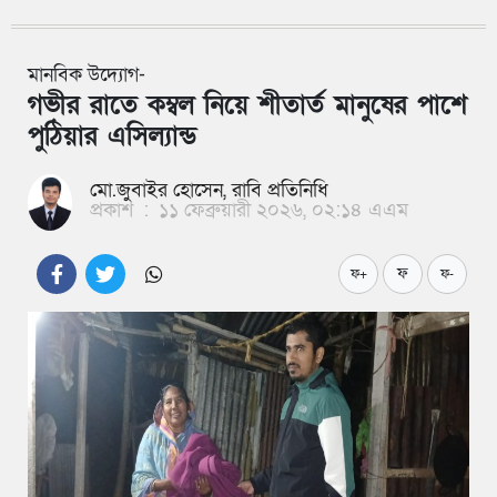
মানবিক উদ্যোগ-
গভীর রাতে কম্বল নিয়ে শীতার্ত মানুষের পাশে
পুঠিয়ার এসিল্যান্ড
মো.জুবাইর হোসেন, রাবি প্রতিনিধি
প্রকাশ
:
১১ ফেব্রুয়ারী ২০২৬, ০২:১৪ এএম
ফ
ফ+
ফ-