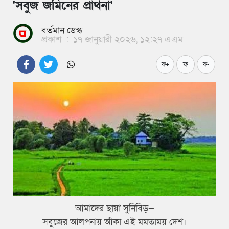
'সবুজ জমিনের প্রার্থনা'
বর্তমান ডেস্ক
প্রকাশ
:
১৭ জানুয়ারী ২০২৬, ১২:২৭ এএম
ফ
ফ+
ফ-
আমাদের ছায়া সুনিবিড়—
সবুজের আলপনায় আঁকা এই মমতাময় দেশ।