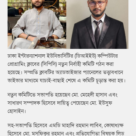
ঢাকা ইন্টারন্যাশনাল ইউনিভার্সিটির (ডিআইইউ) কম্পিউটার
প্রোগ্রামিং ক্লাবের (সিপিসি) নতুন নির্বাহী কমিটি গঠন করা
হয়েছে। সম্প্রতি ক্লাবটির অ্যাডভাইজার প্যানেলের তত্ত্বাবধানে
ভাইভার মাধ্যমে যাচাই-বাছাই শেষে এ কমিটি চূড়ান্ত করা হয়।
নতুন কমিটিতে সভাপতি হয়েছেন মো. মেহেদী হাসান এবং
সাধারণ সম্পাদক হিসেবে দায়িত্ব পেয়েছেন মো. ইউসুফ
হোসাইন।
সহ-সভাপতি হিসেবে এমডি মাহাদি রহমান লাবিব, কোষাধ্যক্ষ
হিসেবে মো. মসফিকুর রহমান এবং প্রতিযোগিতা বিষয়ক লিড