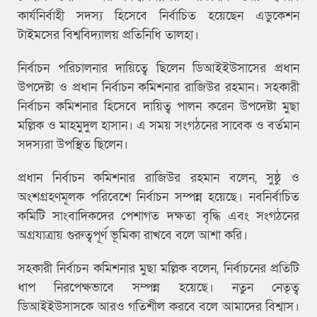
কার্যনির্বাহী সদস্য হিসেবে নির্বাচিত হয়েছেন এডুকেশন
টাইমসের বিশ্ববিদ্যালয় প্রতিনিধি তালহা।
নির্বাচন পরিচালনার দায়িত্বে ছিলেন ডিআইইউসাসের প্রধান
উপদেষ্টা ও প্রধান নির্বাচন কমিশনার রাজিউর রহমান। সহকারী
নির্বাচন কমিশনার হিসেবে দায়িত্ব পালন করেন উপদেষ্টা মুছা
মল্লিক ও মাহমুদুল হাসান। এ সময় সংগঠনের সাবেক ও বর্তমান
সদস্যরা উপস্থিত ছিলেন।
প্রধান নির্বাচন কমিশনার রাজিউর রহমান বলেন, সুষ্ঠু ও
অংশগ্রহণমূলক পরিবেশে নির্বাচন সম্পন্ন হয়েছে। নবনির্বাচিত
কমিটি সাংবাদিকদের পেশাগত দক্ষতা বৃদ্ধি এবং সংগঠনের
অগ্রযাত্রায় গুরুত্বপূর্ণ ভূমিকা রাখবে বলে আশা করি।
সহকারী নির্বাচন কমিশনার মুছা মল্লিক বলেন, নির্বাচনের প্রতিটি
ধাপ নিরপেক্ষভাবে সম্পন্ন হয়েছে। নতুন নেতৃত্ব
ডিআইইউসাসকে আরও গতিশীল করবে বলে আমাদের বিশ্বাস।