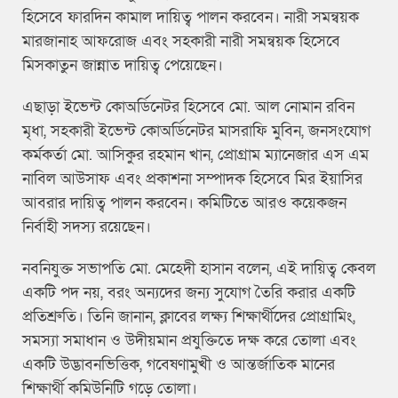
হিসেবে ফারদিন কামাল দায়িত্ব পালন করবেন। নারী সমন্বয়ক
মারজানাহ আফরোজ এবং সহকারী নারী সমন্বয়ক হিসেবে
মিসকাতুন জান্নাত দায়িত্ব পেয়েছেন।
এছাড়া ইভেন্ট কোঅর্ডিনেটর হিসেবে মো. আল নোমান রবিন
মৃধা, সহকারী ইভেন্ট কোঅর্ডিনেটর মাসরাফি মুবিন, জনসংযোগ
কর্মকর্তা মো. আসিকুর রহমান খান, প্রোগ্রাম ম্যানেজার এস এম
নাবিল আউসাফ এবং প্রকাশনা সম্পাদক হিসেবে মির ইয়াসির
আবরার দায়িত্ব পালন করবেন। কমিটিতে আরও কয়েকজন
নির্বাহী সদস্য রয়েছেন।
নবনিযুক্ত সভাপতি মো. মেহেদী হাসান বলেন, এই দায়িত্ব কেবল
একটি পদ নয়, বরং অন্যদের জন্য সুযোগ তৈরি করার একটি
প্রতিশ্রুতি। তিনি জানান, ক্লাবের লক্ষ্য শিক্ষার্থীদের প্রোগ্রামিং,
সমস্যা সমাধান ও উদীয়মান প্রযুক্তিতে দক্ষ করে তোলা এবং
একটি উদ্ভাবনভিত্তিক, গবেষণামুখী ও আন্তর্জাতিক মানের
শিক্ষার্থী কমিউনিটি গড়ে তোলা।