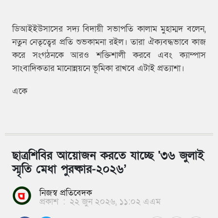
ডিআইইউসাসের সদ্য বিদায়ী সভাপতি কালাম মুহাম্মদ বলেন,
নতুন নেতৃত্বের প্রতি শুভকামনা রইল। তারা ঐক্যবদ্ধভাবে কাজ
করে সংগঠনকে আরও শক্তিশালী করবে এবং ক্যাম্পাস
সাংবাদিকতার মানোন্নয়নে ভূমিকা রাখবে এটাই প্রত্যাশা।
একে
ছাত্রশিবির আয়োজন করতে যাচ্ছে '৩৬ জুলাই
স্মৃতি মেধা পুরষ্কার-২০২৬’
নিজস্ব প্রতিবেদক
প্রকাশ
:
২২ জুন ২০২৬, ১১:০২ এএম