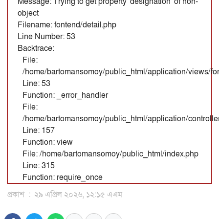
Message: Trying to get property 'designation' of non-
object
Filename: fontend/detail.php
Line Number: 53
Backtrace:
File:
/home/bartomansomoy/public_html/application/views/fon
Line: 53
Function: _error_handler
File:
/home/bartomansomoy/public_html/application/controll
Line: 157
Function: view
File: /home/bartomansomoy/public_html/index.php
Line: 315
Function: require_once
প্রকাশ
:
২৯ এপ্রিল ২০২৬, ১২:১৫ এএম