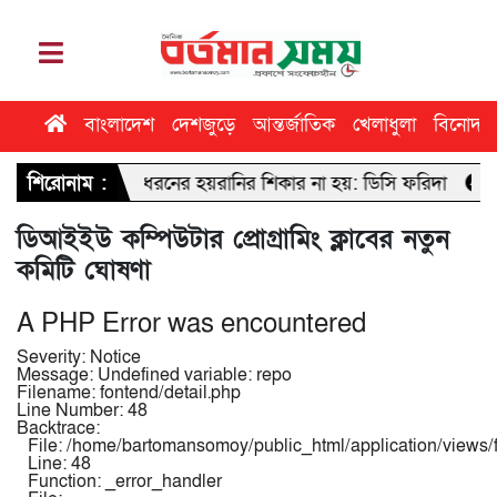
বাংলাদেশ
দেশজুড়ে
আন্তর্জাতিক
খেলাধুলা
বিনোদন
ন কোনো ধরনের হয়রানির শিকার না হয়: ডিসি ফরিদা
শিরোনাম :
ঢাবি সাংবাদিকতা
ডিআইইউ কম্পিউটার প্রোগ্রামিং ক্লাবের নতুন
কমিটি ঘোষণা
A PHP Error was encountered
Severity: Notice
Message: Undefined variable: repo
Filename: fontend/detail.php
Line Number: 48
Backtrace:
File: /home/bartomansomoy/public_html/application/views/f
Line: 48
Function: _error_handler