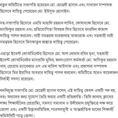
নতুন কমিটিতে সভাপতি হয়েছেন মো. মেহেদী হাসান এবং সাধারণ সম্পাদক
হিসেবে দায়িত্ব পেয়েছেন মো. ইউসুফ হোসাইন।
সহ-সভাপতি হিসেবে এমডি মাহাদি রহমান লাবিব, কোষাধ্যক্ষ হিসেবে মো.
মসফিকুর রহমান এবং প্রতিযোগিতা বিষয়ক লিড হিসেবে ফারদিন কামাল
দায়িত্ব পালন করবেন। নারী সমন্বয়ক মারজানাহ আফরোজ এবং সহকারী নারী
সমন্বয়ক হিসেবে মিসকাতুন জান্নাত দায়িত্ব পেয়েছেন।
এছাড়া ইভেন্ট কোঅর্ডিনেটর হিসেবে মো. আল নোমান রবিন মৃধা, সহকারী
ইভেন্ট কোঅর্ডিনেটর মাসরাফি মুবিন, জনসংযোগ কর্মকর্তা মো. আসিকুর রহমান
খান, প্রোগ্রাম ম্যানেজার এস এম নাবিল আউসাফ এবং প্রকাশনা সম্পাদক
হিসেবে মির ইয়াসির আবরার দায়িত্ব পালন করবেন। কমিটিতে আরও কয়েকজন
নির্বাহী সদস্য রয়েছেন।
নবনিযুক্ত সভাপতি মো. মেহেদী হাসান বলেন, এই দায়িত্ব কেবল একটি পদ নয়,
বরং অন্যদের জন্য সুযোগ তৈরি করার একটি প্রতিশ্রুতি। তিনি জানান, ক্লাবের
লক্ষ্য শিক্ষার্থীদের প্রোগ্রামিং, সমস্যা সমাধান ও উদীয়মান প্রযুক্তিতে দক্ষ করে
তোলা এবং একটি উদ্ভাবনভিত্তিক, গবেষণামুখী ও আন্তর্জাতিক মানের শিক্ষার্থী
কমিউনিটি গড়ে তোলা।