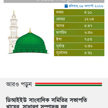
রবিবার, ০৯ অগাস্ট ২০২৬
ফজর
৪:১০
জোহর
১২:০৪
আসর
৪:৪৭
মাগরিব
৬:৩৬
ইশা
৭:৫৩
সূর্যাস্ত
৬:৩৬
সূর্যোদয়
৫:৩১
আরও পড়ুন
ডিআইইউ সাংবাদিক সমিতির সভাপতি
খায়ের, সাধারণ সম্পাদক নুর