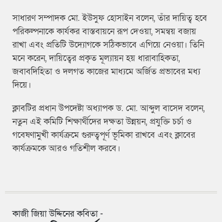
সাধারণ সম্পাদক মো. ইউসুফ হোসাইন বলেন, তাঁর দায়িত্ব হবে
পরিকল্পনাকে কার্যকর বাস্তবায়নে রূপ দেওয়া, সমন্বয় বজায়
রাখা এবং প্রতিটি উদ্যোগকে সঠিকভাবে এগিয়ে নেওয়া। তিনি
মনে করেন, দায়িত্বের প্রকৃত মূল্যায়ন হয় ধারাবাহিকতা,
জবাবদিহিতা ও দলগত কাজের মাধ্যমে অর্জিত প্রভাবের মধ্য
দিয়ে।
ক্লাবটির প্রধান উপদেষ্টা অধ্যাপক ড. মো. আব্দুল বাসেদ বলেন,
নতুন এই কমিটি শিক্ষার্থীদের দক্ষতা উন্নয়ন, প্রযুক্তি চর্চা ও
গবেষণামুখী কার্যক্রমে গুরুত্বপূর্ণ ভূমিকা রাখবে এবং ক্লাবের
কার্যক্রমকে আরও গতিশীল করবে।
কাজী জিয়া উদ্দিনের কবিতা -