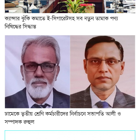
ক্যান্সার ঝুঁকি কমাতে ই-সিগারেটসহ সব নতুন তামাক পণ্য
নিষিদ্ধের সিদ্ধান্ত
ঢামেকে তৃতীয় শ্রেণি কর্মচারীদের নির্বাচনে সভাপতি আলী ও
সম্পাদক রুহুল