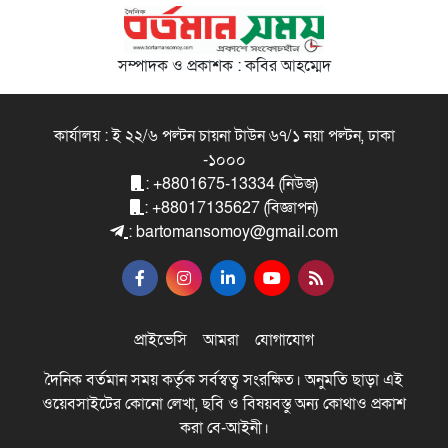
সম্পাদক ও প্রকাশক : কবির আহম্মেদ
কার্যালয় : ই ২২/৬ পল্টন চায়না টাউন ৬৭/১ নয়া পল্টন, ঢাকা
-১০০০
: +8801675-13334 (নিউজ)
: +88017135627 (বিজ্ঞাপন)
: bartomansomoy@gmail.com
প্রাইভেসি
আমরা
যোগাযোগ
দৈনিক বর্তমান সময় কর্তৃক সর্বস্বত্ব সংরক্ষিত। অনুমতি ছাড়া এই
ওয়েবসাইটের কোনো লেখা, ছবি ও বিষয়বস্তু অন্য কোথাও প্রকাশ
করা বে-আইনী।