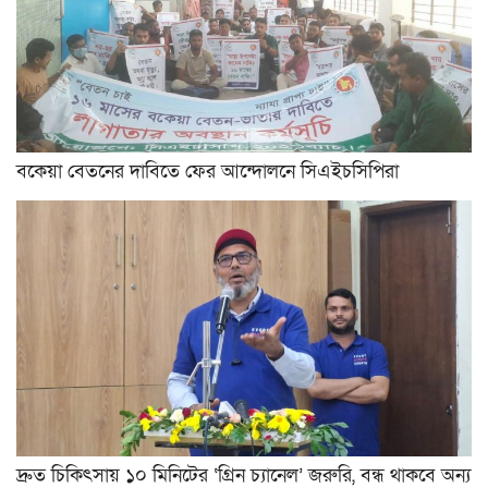
বকেয়া বেতনের দাবিতে ফের আন্দোলনে সিএইচসিপিরা
দ্রুত চিকিৎসায় ১০ মিনিটের ‘গ্রিন চ্যানেল’ জরুরি, বন্ধ থাকবে অন্য