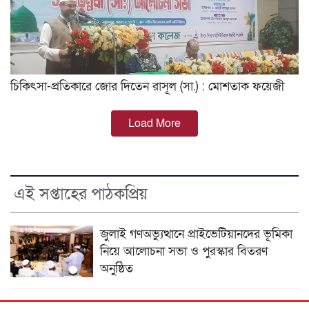
চিকিৎসা-প্রতিকারে জোর দিতেন রাসূল (সা.) : মোশতাক ফয়েজী
Load More
এই সপ্তাহের পাঠকপ্রিয়
জুলাই গণঅভ্যুত্থানে প্রাইভেটিয়ানদের ভূমিকা
নিয়ে আলোচনা সভা ও পুরস্কার বিতরণ
অনুষ্ঠিত