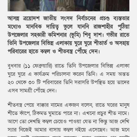
আসন্ন ত্রয়োদশ জাতীয় সংসদ নির্বাচনের প্রচণ্ড ব্যস্ততার
মধ্যেও মানবিক দায়িত্ব ভুলে যাননি রাজশাহীর পুঠিয়া
উপজেলার সহকারী কমিশনার (ভূমি) শিবু দাশ। গভীর রাতে
তিনি উপজেলার বিভিন্ন এলাকায় ঘুরে ঘুরে শীতার্ত ও অসহায়
পরিবারের হাতে কম্বল ও শীতবস্ত্র পৌঁছে দেন।
বুধবার (১১ ফেব্রুয়ারি) রাতে তিনি উপজেলার বিভিন্ন এলাকা
ঘুরে ঘুরে এ কার্যক্রম পরিচালনা করেন তিনি। এ সময় অন্তত
২০ থেকে ৩০ টি পরিবারের তিনি সরাসরি উপস্থিত হয়ে তাদের
এসব সামগ্রী পৌঁছে দেন।
শীতবস্ত্র পেয়ে বাক্কার নামের একজন বলেন, রাতে ঘরের মানুষ
শীতে কাঁপে, ঠিকমত ঘুমাতে পারে না। এখনো প্রচুর শীত নামে।
আগে তো দেখছি কম্বল চেয়েও পাওয়া যেত না কিন্তু আজ দেখি
স্যার নিজেই আমার বাসায় কম্বল নইয়ে এসেছেন। আজ মনে