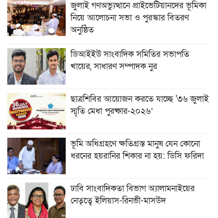
জুলাই গণঅভ্যুত্থানে প্রাইভেটিয়ানদের ভূমিকা
নিয়ে আলোচনা সভা ও পুরস্কার বিতরণ
অনুষ্ঠিত
ডিআইইউ সাংবাদিক সমিতির সভাপতি
খায়ের, সাধারণ সম্পাদক নুর
ছাত্রশিবির আয়োজন করতে যাচ্ছে '৩৬ জুলাই
স্মৃতি মেধা পুরষ্কার-২০২৬’
ভূমি অধিগ্রহণে ক্ষতিগ্রস্ত মানুষ যেন কোনো
ধরনের হয়রানির শিকার না হয়: ডিসি ফরিদা
ঢাবি সাংবাদিকতা বিভাগ অ্যালামনাইয়ের
নেতৃত্বে ইলিয়াস-রিনভী-মাসউদ