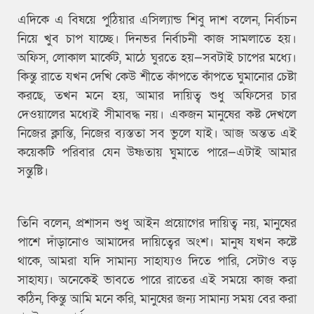
এদিকে এ বিষয়ে পুঠিয়ার এসিল্যান্ড শিবু দাশ বলেন, নির্বাচন
নিয়ে খুব চাপ যাচ্ছে। দিনভর নির্বাচনী কাজ সামলাতে হয়।
অফিস, লোকাল মার্কেট, মাঠে ঘুরতে হয়—সবটাই চাপের মধ্যে।
কিন্তু রাতে যখন দেখি কেউ শীতে কাঁপতে কাঁপতে ঘুমানোর চেষ্টা
করছে, তখন মনে হয়, আমার দায়িত্ব শুধু অফিসের চার
দেওয়ালের মধ্যেই সীমাবদ্ধ নয়। একজন মানুষের কষ্ট দেখলে
নিজের ক্লান্তি, নিজের ব্যস্ততা সব ভুলে যাই। আজ অন্তত এই
কয়েকটি পরিবার যেন উষ্ণতায় ঘুমাতে পারে—এটাই আমার
সন্তুষ্টি।
তিনি বলেন, প্রশাসন শুধু আইন প্রয়োগের দায়িত্ব নয়, মানুষের
পাশে দাঁড়ানোও আমাদের দায়িত্বের অংশ। মানুষ যখন কষ্টে
থাকে, আমরা যদি সামান্য সাহায্যও দিতে পারি, সেটাও বড়
সাহায্য। অনেকেই ভাবতে পারে রাতের এই সময়ে কাজ করা
কঠিন, কিন্তু আমি মনে করি, মানুষের জন্য সামান্য সময় বের করা