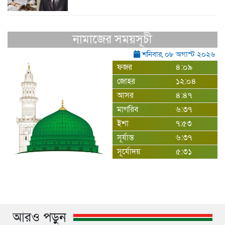
নামাজের সময়সূচী
শনিবার, ০৮ অগাস্ট ২০২৬
ফজর
৪:০৯
জোহর
১২:০৪
আসর
৪:৪৭
মাগরিব
৬:৩৭
ইশা
৭:৫৩
সূর্যাস্ত
৬:৩৭
সূর্যোদয়
৫:৩১
আরও পড়ুন