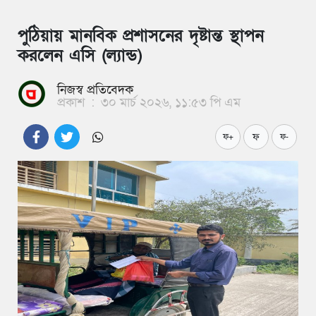
পুঠিয়ায় মানবিক প্রশাসনের দৃষ্টান্ত স্থাপন
করলেন এসি (ল্যান্ড)
নিজস্ব প্রতিবেদক
প্রকাশ
:
৩০ মার্চ ২০২৬, ১১:৫৩ পি এম
ফ
ফ+
ফ-