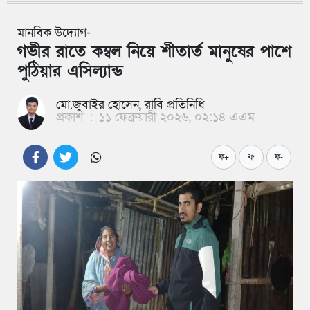
মানবিক উদ্যোগ-
গভীর রাতে কম্বল নিয়ে শীতার্ত মানুষের পাশে
পুঠিয়ার এসিল্যান্ড
মো.জুবাইর হোসেন, রাবি প্রতিনিধি
প্রকাশ
:
১১ ফেব্রুয়ারী ২০২৬, ০২:১৪ এএম
ফ
ফ+
ফ-