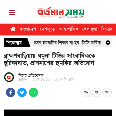
বাংলাদেশ
দেশজুড়ে
আন্তর্জাতিক
খেলাধুলা
বিনোদন
নো ধরনের হয়রানির শিকার না হয়: ডিসি ফরিদা
শিরোনাম :
ঢাবি সাংবাদিকতা বিভ
ব্রাহ্মণবাড়িয়ায় যমুনা টিভির সাংবাদিককে
ছুরিকাঘাত, প্রাণনাশের হুমকির অভিযোগ
নিজস্ব প্রতিবেদক
প্রকাশ
:
২ মে ২০২৬, ০৩:১৭ পি এম
ফ
ফ+
ফ-