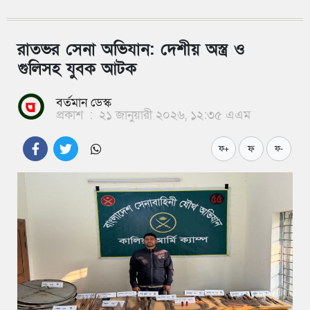
রাতভর সেনা অভিযান: দেশীয় অস্ত্র ও
গুলিসহ যুবক আটক
বর্তমান ডেস্ক
প্রকাশ
:
২১ জানুয়ারী ২০২৬, ১২:৩৫ এএম
ফ
ফ+
ফ-