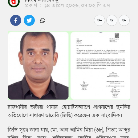
প্রকাশ
:
১৪ এপ্রিল ২০২৬, ০৭:০২ পি এম
ফ
ফ+
ফ-
রাজধানীর ভাটারা থানায় হোয়াটসঅ্যাপে প্রাণনাশের হুমকির
অভিযোগে সাধারণ ডায়েরি (জিডি) করেছেন এক সাংবাদিক।
জিডি সূত্রে জানা যায়, মো. আল আমিন মিয়া (৩৮), পিতা: আব্দুর