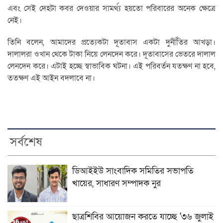
এবং সেই দেহটা কবর দেওয়ার সামর্থ্য হয়তো পরিবারের অনেক ক্ষেত্রে
নেই।
তিনি বলেন, আমাদের প্রত্যেকটা দূতাবাস একটা দুর্নীতির আখড়া।
দালালরা ওখান থেকে টাকা নিয়ে লেনদেন করে। দূতাবাসের ভেতরে দালাল
লেনদেন করে। এটাই হচ্ছে স্বাভাবিক ঘটনা। এই পরিবর্তন যতক্ষণ না হবে,
ততক্ষণ এই আইন বদলাবে না।
সর্বশেষ
ডিআইইউ সাংবাদিক সমিতির সভাপতি
খায়ের, সাধারণ সম্পাদক নুর
ছাত্রশিবির আয়োজন করতে যাচ্ছে '৩৬ জুলাই