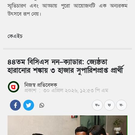
স্মৃতিচারণ এবং আড্ডায় পুরো আয়োজনটি এক অন্যরকম
উৎসবে রূপ নেয়।
কেএইচ
৪৪তম বিসিএস নন–ক্যাডার: জ্যেষ্ঠতা
হারানোর শঙ্কায় ৩ হাজার সুপারিশপ্রাপ্ত প্রার্থী
নিজস্ব প্রতিবেদক
প্রকাশ
:
৩০ এপ্রিল ২০২৬, ১২:৫৩ পি এম
ফ
ফ+
ফ-