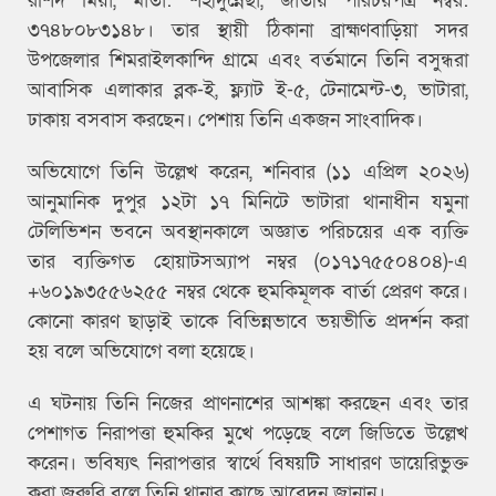
রশিদ মিয়া, মাতা: শহীদুন্নেছা, জাতীয় পরিচয়পত্র নম্বর:
৩৭৪৮০৮৩১৪৮। তার স্থায়ী ঠিকানা ব্রাহ্মণবাড়িয়া সদর
উপজেলার শিমরাইলকান্দি গ্রামে এবং বর্তমানে তিনি বসুন্ধরা
আবাসিক এলাকার ব্লক-ই, ফ্ল্যাট ই-৫, টেনামেন্ট-৩, ভাটারা,
ঢাকায় বসবাস করছেন। পেশায় তিনি একজন সাংবাদিক।
অভিযোগে তিনি উল্লেখ করেন, শনিবার (১১ এপ্রিল ২০২৬)
আনুমানিক দুপুর ১২টা ১৭ মিনিটে ভাটারা থানাধীন যমুনা
টেলিভিশন ভবনে অবস্থানকালে অজ্ঞাত পরিচয়ের এক ব্যক্তি
তার ব্যক্তিগত হোয়াটসঅ্যাপ নম্বর (০১৭১৭৫৫০৪০৪)-এ
+৬০১৯৩৫৫৬২৫৫ নম্বর থেকে হুমকিমূলক বার্তা প্রেরণ করে।
কোনো কারণ ছাড়াই তাকে বিভিন্নভাবে ভয়ভীতি প্রদর্শন করা
হয় বলে অভিযোগে বলা হয়েছে।
এ ঘটনায় তিনি নিজের প্রাণনাশের আশঙ্কা করছেন এবং তার
পেশাগত নিরাপত্তা হুমকির মুখে পড়েছে বলে জিডিতে উল্লেখ
করেন। ভবিষ্যৎ নিরাপত্তার স্বার্থে বিষয়টি সাধারণ ডায়েরিভুক্ত
করা জরুরি বলে তিনি থানার কাছে আবেদন জানান।