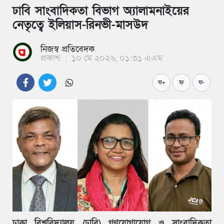
ঢাবি সাংবাদিকতা বিভাগ অ্যালামনাইয়ের
নেতৃত্বে ইলিয়াস-রিনভী-মাসউদ
নিজস্ব প্রতিবেদক
প্রকাশ
:
১০ মে ২০২৬, ০১:৩১ এএম
ফ
ফ+
ফ-
ঢাকা বিশ্ববিদ্যালয় (ঢাবি) গণযোগাযোগ ও সাংবাদিকতা