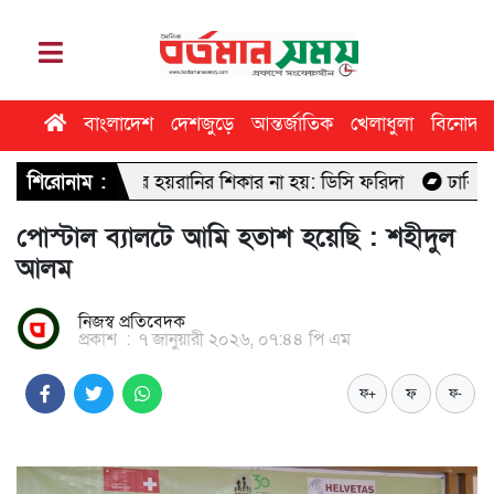
বাংলাদেশ
দেশজুড়ে
আন্তর্জাতিক
খেলাধুলা
বিনোদন
োনো ধরনের হয়রানির শিকার না হয়: ডিসি ফরিদা
শিরোনাম :
ঢাবি সাংবাদিকতা ব
পোস্টাল ব্যালটে আমি হতাশ হয়েছি : শহীদুল
আলম
নিজস্ব প্রতিবেদক
প্রকাশ
:
৭ জানুয়ারী ২০২৬, ০৭:৪৪ পি এম
ফ
ফ+
ফ-