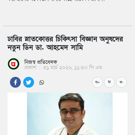
ঢাবির স্নাতকোত্তর চিকিৎসা বিজ্ঞান অনুষদের
নতুন ডিন ডা. আহমেদ সামি
নিজস্ব প্রতিবেদক
প্রকাশ
:
৩১ মার্চ ২০২৬, ১১:৪০ পি এম
ফ
ফ+
ফ-