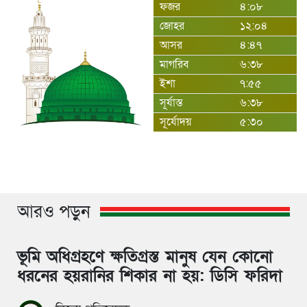
ফজর
৪:০৮
জোহর
১২:০৪
আসর
৪:৪৭
মাগরিব
৬:৩৮
ইশা
৭:৫৫
সূর্যাস্ত
৬:৩৮
সূর্যোদয়
৫:৩০
আরও পড়ুন
ভূমি অধিগ্রহণে ক্ষতিগ্রস্ত মানুষ যেন কোনো
ধরনের হয়রানির শিকার না হয়: ডিসি ফরিদা