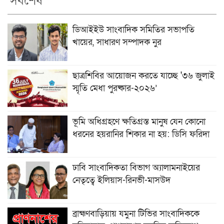
সর্বশেষ
ডিআইইউ সাংবাদিক সমিতির সভাপতি
খায়ের, সাধারণ সম্পাদক নুর
ছাত্রশিবির আয়োজন করতে যাচ্ছে '৩৬ জুলাই
স্মৃতি মেধা পুরষ্কার-২০২৬’
ভূমি অধিগ্রহণে ক্ষতিগ্রস্ত মানুষ যেন কোনো
ধরনের হয়রানির শিকার না হয়: ডিসি ফরিদা
ঢাবি সাংবাদিকতা বিভাগ অ্যালামনাইয়ের
নেতৃত্বে ইলিয়াস-রিনভী-মাসউদ
ব্রাহ্মণবাড়িয়ায় যমুনা টিভির সাংবাদিককে