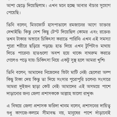
আশা ছেড়ে দিয়েছিলাম। এখন মনে হচ্ছে আবার বাঁচার সুযোগ
পেয়েছি।
তিনি বলেন, মিডফোর্ট হাসপাতালে রমজানের আগে ডাক্তার
দেখাইছি৷ কিন্তু বেশ কিছু টেস্ট দিয়েছিল কোমর এবং রক্তের৷
তখন টাকার অভাবে চিকিৎসা করাতে পারিনি৷ এখন এই সমস্যা
পুরো শরীরে ছড়িয়ে পড়ছে৷ হাত দিয়ে এখন টুপিটাও মাথায়
দিতে পারেনা৷ হাতগুলো অবশ হয়ে থাকে৷ বাথরুম করতে
গেলেও পড়ে যায়৷ চিকিৎসা নিয়ে একটু সুস্থ হলে আমরা খুশি৷
তিনি বলেন, আমাদের নিজেদের ভিটা মাটি নেই৷ ছেলেরা অল্প
কিছু টাকা দেয় কিন্তু তা দিয়ে সংসার পুরোপুরি চলেনা৷ সংসারে
আমরা দুইজন ছাড়া কেউ নেই৷ আমাদের এই অসময়ে পাশে
দাড়ানোর জন্য জেলা প্রশাসককে আল্লাহ ভালো রাখুক৷
এ বিষয়ে জেলা প্রশাসক ফরিদা খানম বলেন, প্রশাসনের দায়িত্ব
শুধু কাগজে-কলমে সীমাবদ্ধ নয়, মানুষের পাশে দাঁড়ানোই