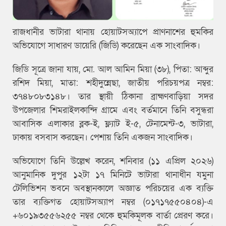
রাজধানীর ভাটারা থানায় হোয়াটসঅ্যাপে প্রাণনাশের হুমকির
অভিযোগে সাধারণ ডায়েরি (জিডি) করেছেন এক সাংবাদিক।
জিডি সূত্রে জানা যায়, মো. আল আমিন মিয়া (৩৮), পিতা: আব্দুর
রশিদ মিয়া, মাতা: শহীদুন্নেছা, জাতীয় পরিচয়পত্র নম্বর:
৩৭৪৮০৮৩১৪৮। তার স্থায়ী ঠিকানা ব্রাহ্মণবাড়িয়া সদর
উপজেলার শিমরাইলকান্দি গ্রামে এবং বর্তমানে তিনি বসুন্ধরা
আবাসিক এলাকার ব্লক-ই, ফ্ল্যাট ই-৫, টেনামেন্ট-৩, ভাটারা,
ঢাকায় বসবাস করছেন। পেশায় তিনি একজন সাংবাদিক।
অভিযোগে তিনি উল্লেখ করেন, শনিবার (১১ এপ্রিল ২০২৬)
আনুমানিক দুপুর ১২টা ১৭ মিনিটে ভাটারা থানাধীন যমুনা
টেলিভিশন ভবনে অবস্থানকালে অজ্ঞাত পরিচয়ের এক ব্যক্তি
তার ব্যক্তিগত হোয়াটসঅ্যাপ নম্বর (০১৭১৭৫৫০৪০৪)-এ
+৬০১৯৩৫৫৬২৫৫ নম্বর থেকে হুমকিমূলক বার্তা প্রেরণ করে।