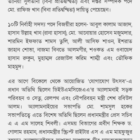
তানিয়া সুলতানা (বিনা প্রতিদ্বন্দ্বিতা) এবং দপ্তর সম্পাদক পদে
মো. রাফিজ খান (বিনা প্রতিদ্বন্দ্বিতা) দায়িত্ব পেয়েছেন।
১০টি নির্বাহী সদস্য পদে বিজয়ীরা হলেন- আবুল কালাম আজাদ,
হাসান উল্লাহ খান (রানা হাসান), মো. আনোয়ার হোসেন মজুমদার,
শারমিন ইফফাত শামস তুলি, আলী আসিফ শাওন, ইশরাত
জাহান শোভা, নাজমা বিনতে আলমগীর, শওকত এম ওবায়েদ
হাসান রুকুন, মুহাম্মদ রেজাউল করিম শাম্মী এবং তৌফিক
মাহমুদ।
এর আগে বিকেলে থেকে আয়োজিত ‘যোগাযোগ উৎসব’-এ
প্রধান অতিথি ছিলেন ডিইউএমসিজেএএ’র অ্যালামনাই সড়ক
পরিবহন ও সেতু, রেলপথ এবং নৌপরিবহন মন্ত্রী শেখ রবিউল
আলম। অ্যালামনাইয়ের সভাপতি মো. শামসুল হকের
সভাপতিত্বে এতে বিশেষ অতিথি ছিলেন প্রধানমন্ত্রীর প্রেস সচিব
এ এ এম সালেহ শিবলী। এসময় বিভাগের প্রবীণ শিক্ষক ড.
গোলাম রহমান, প্রধানমন্ত্রীর স্ক্রিপ্ট রাইটার এস এ এম মাহফুজুর