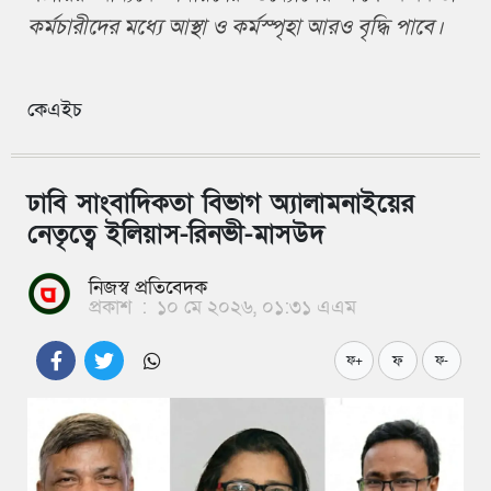
কর্মচারীদের মধ্যে আস্থা ও কর্মস্পৃহা আরও বৃদ্ধি পাবে।
কেএইচ
ঢাবি সাংবাদিকতা বিভাগ অ্যালামনাইয়ের
নেতৃত্বে ইলিয়াস-রিনভী-মাসউদ
নিজস্ব প্রতিবেদক
প্রকাশ
:
১০ মে ২০২৬, ০১:৩১ এএম
ফ
ফ+
ফ-