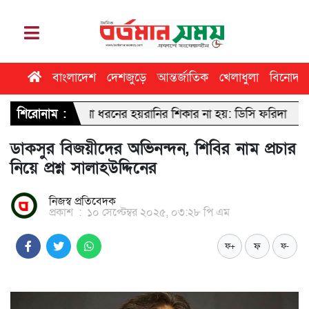
বাংলাদেশ
দেশজুড়ে
আন্তর্জাতিক
খেলাধুলা
বিনোদন
েন কোনো ধরনের হয়রানির শিকার না হয়: ডিসি ফরিদা
শিরোনাম :
ঢাবি সাংবাদিকত
ডাকসুর বিজয়ীদের অভিনন্দন, শিবির নাম প্রচার
নিয়ে প্রশ্ন সালাহউদ্দিনের
নিজস্ব প্রতিবেদক
প্রকাশ
:
১০ সেপ্টেম্বর ২০২৫, ০৩:২৮ পি এম
ফ
ফ+
ফ-