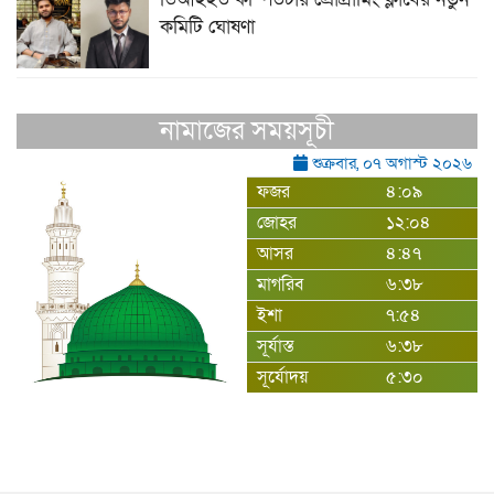
কমিটি ঘোষণা
নামাজের সময়সূচী
শুক্রবার, ০৭ অগাস্ট ২০২৬
ফজর
৪:০৯
জোহর
১২:০৪
আসর
৪:৪৭
মাগরিব
৬:৩৮
ইশা
৭:৫৪
সূর্যাস্ত
৬:৩৮
সূর্যোদয়
৫:৩০