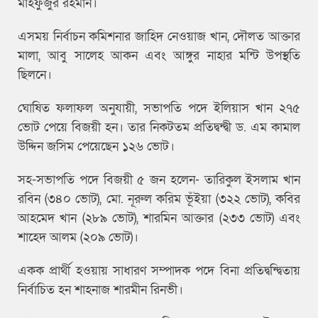
মাহফুজুর রহমান।
এসময় নির্বাচন কমিশনার জাহিদ নেওয়াজ খান, দৌলত আক্তার
মালা, আবু সালেহ আকন এবং আঙ্গুর নাহার মন্টি উপস্থতি
ছিলনে।
ঘোষিত ফলাফল অনুযায়ী, সভাপতি পদে ইলিয়াস খান ২৭৫
ভোট পেয়ে বিজয়ী হন। তার নিকটতম প্রতিদ্বন্দ্বী ড. এম কামাল
উদ্দিন জসিম পেয়েছেন ১২৬ ভোট।
সহ-সভাপতি পদে বিজয়ী ৫ জন হলেন- তারিকুল ইসলাম খান
রবিন (৩৪০ ভোট), মো. নূরুল করিম ভূঁইয়া (৩২২ ভোট), কবির
আহমেদ খান (২৮৯ ভোট), শারমিন আক্তার (২৩৩ ভোট) এবং
শাহেদ আলম (২০৯ ভোট)।
একক প্রার্থী হওয়ায় সাধারণ সম্পাদক পদে বিনা প্রতিদ্বন্দ্বিতায়
নির্বাচিত হন শাহনাজ শারমীন রিনভী।