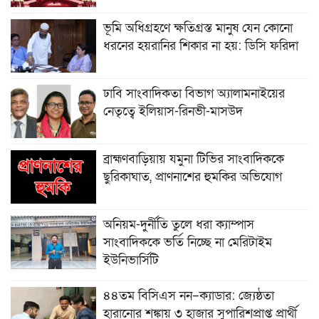
ভূমি অধিগ্রহণে ক্ষতিগ্রস্ত মানুষ যেন কোনো
ধরনের হয়রানির শিকার না হয়: ডিসি ফরিদা
ঢাবি সাংবাদিকতা বিভাগ অ্যালামনাইয়ের
নেতৃত্বে ইলিয়াস-রিনভী-মাসউদ
ব্রাহ্মণবাড়িয়ায় যমুনা টিভির সাংবাদিককে
ছুরিকাঘাত, প্রাণনাশের হুমকির অভিযোগ
অনিয়ম-দুর্নীতি তুলে ধরা ক্যাম্পাস
সাংবাদিককে ভর্তি নিচ্ছে না মেরিটাইম
ইউনিভার্সিটি
৪৪তম বিসিএস নন–ক্যাডার: জ্যেষ্ঠতা
হারানোর শঙ্কায় ৩ হাজার সুপারিশপ্রাপ্ত প্রার্থী