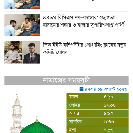
৪৪তম বিসিএস নন–ক্যাডার: জ্যেষ্ঠতা
হারানোর শঙ্কায় ৩ হাজার সুপারিশপ্রাপ্ত প্রার্থী
ডিআইইউ কম্পিউটার প্রোগ্রামিং ক্লাবের নতুন
কমিটি ঘোষণা
নামাজের সময়সূচী
রবিবার, ০৯ অগাস্ট ২০২৬
ফজর
৪:১০
জোহর
১২:০৪
আসর
৪:৪৭
মাগরিব
৬:৩৬
ইশা
৭:৫৩