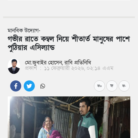
মানবিক উদ্যোগ-
গভীর রাতে কম্বল নিয়ে শীতার্ত মানুষের পাশে
পুঠিয়ার এসিল্যান্ড
মো.জুবাইর হোসেন, রাবি প্রতিনিধি
প্রকাশ
:
১১ ফেব্রুয়ারী ২০২৬, ০২:১৪ এএম
ফ
ফ+
ফ-