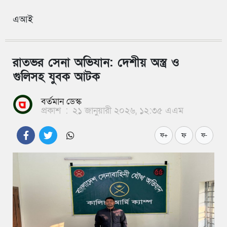
এআই
রাতভর সেনা অভিযান: দেশীয় অস্ত্র ও
গুলিসহ যুবক আটক
বর্তমান ডেস্ক
প্রকাশ
:
২১ জানুয়ারী ২০২৬, ১২:৩৫ এএম
ফ
ফ+
ফ-