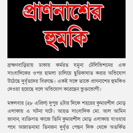
ব্রাহ্মণবাড়িয়ায় ঢাকায় কর্মরত যমুনা টেলিভিশনের এক
সাংবাদিকের ওপর হামলা চালিয়ে ছুরিকাঘাত করার অভিযোগ
উঠেছে দুর্বৃত্তদের বিরুদ্ধে। একই সঙ্গে তাকে প্রাণনাশের হুমকিও
দেওয়া হয়েছে বলে অভিযোগ করেছেন ভুক্তভোগী।
মঙ্গলবার (২৮ এপ্রিল) দুপুর ২টার দিকে শহরের কুমারশীল মোড়
এলাকায় এ ঘটনা ঘটে। আহত সাংবাদিক মো. আল আমিন
জানান, ব্যক্তিগত কাজে তিনি কুমারশীল মোড় এলাকায় যাওয়ার
পথে অজ্ঞাতনামা তিনজন দুর্বৃত্ত পেছন দিক থেকে অতর্কিত