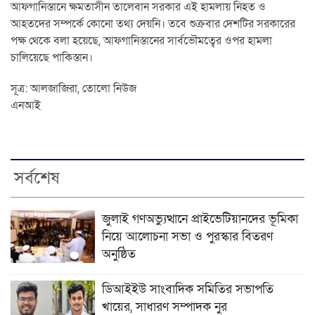
আফগানিস্তানে ক্ষমতাসীন তালেবান সরকার এই হামলায় নিহত ও
আহতদের সম্পর্কে কোনো তথ্য দেয়নি। তবে শুক্রবার দেশটির সরকারের
পক্ষ থেকে বলা হয়েছে, আফগানিস্তানের সার্বভৌমত্বের ওপর হামলা
চালিয়েছে পাকিস্তান।
সূত্র: আলজাজিরা, তোলো নিউজ
এনআই
সর্বশেষ
জুলাই গণঅভ্যুত্থানে প্রাইভেটিয়ানদের ভূমিকা
নিয়ে আলোচনা সভা ও পুরস্কার বিতরণ
অনুষ্ঠিত
ডিআইইউ সাংবাদিক সমিতির সভাপতি
খায়ের, সাধারণ সম্পাদক নুর