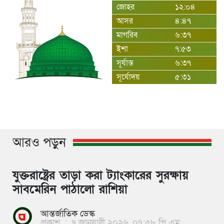
জোহর
১২:০৪
আসর
৪:৪৭
মাগরিব
৬:৩৭
ইশা
৭:৫৩
সূর্যাস্ত
৬:৩৭
সূর্যোদয়
৫:৩১
আরও পড়ুন
যুক্তরাষ্ট্রের তাড়া করা ট্যাংকারের সুরক্ষায়
সাবমেরিন পাঠালো রাশিয়া
আন্তর্জাতিক ডেস্ক
প্রকাশ
:
৭ জানুয়ারী ২০২৬, ০৭:৫৮ পি এম