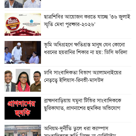
ছাত্রশিবির আয়োজন করতে যাচ্ছে '৩৬ জুলাই
স্মৃতি মেধা পুরষ্কার-২০২৬’
ভূমি অধিগ্রহণে ক্ষতিগ্রস্ত মানুষ যেন কোনো
ধরনের হয়রানির শিকার না হয়: ডিসি ফরিদা
ঢাবি সাংবাদিকতা বিভাগ অ্যালামনাইয়ের
নেতৃত্বে ইলিয়াস-রিনভী-মাসউদ
ব্রাহ্মণবাড়িয়ায় যমুনা টিভির সাংবাদিককে
ছুরিকাঘাত, প্রাণনাশের হুমকির অভিযোগ
অনিয়ম-দুর্নীতি তুলে ধরা ক্যাম্পাস