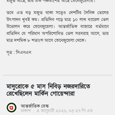
মজুত আছে, তার এক পঞ্চমাংশই আছে ভেনেজুয়েলায়।
তবে এত বড় মজুত থাকা সত্ত্বেও দেশটির দৈনিক তেলের
উৎপাদন খুবই কম। প্রতিদিন গড়ে মাত্র ১০ লাখ ব্যারেল তেল
উত্তোলন করে ভেনেজুয়েলা। আন্তর্জাতিক বাজারে বর্তমানে
প্রতিদিন যে পরিমাণ অপরিশোধিত তেল সরবরাহ আসে, তার
মাত্র দশমিক ৮ শতাংশ আসে ভেনেজুয়েলা থেকে।
সূত্র : সিএনএন
মাদুরোকে ৫ মাস নিবিড় নজরদারিতে
রেখেছিলেন মার্কিন গোয়েন্দারা
আন্তর্জাতিক ডেস্ক
প্রকাশ
:
৪ জানুয়ারী ২০২৬, ০৫:২৭ পি এম