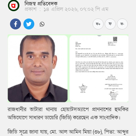
নিজস্ব প্রতিবেদক
প্রকাশ
:
১৪ এপ্রিল ২০২৬, ০৭:০২ পি এম
ফ
ফ+
ফ-
রাজধানীর ভাটারা থানায় হোয়াটসঅ্যাপে প্রাণনাশের হুমকির
অভিযোগে সাধারণ ডায়েরি (জিডি) করেছেন এক সাংবাদিক।
জিডি সূত্রে জানা যায়, মো. আল আমিন মিয়া (৩৮), পিতা: আব্দুর