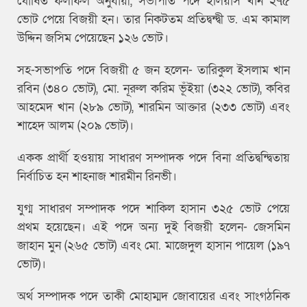
ঘোষিত ফলাফল অনুযায়ী, সভাপতি পদে ইলিয়াস খান ২৭৫
ভোট পেয়ে বিজয়ী হন। তার নিকটতম প্রতিদ্বন্দ্বী ড. এম কামাল
উদ্দিন জসিম পেয়েছেন ১২৬ ভোট।
সহ-সভাপতি পদে বিজয়ী ৫ জন হলেন- তারিকুল ইসলাম খান
রবিন (৩৪০ ভোট), মো. নূরুল করিম ভূঁইয়া (৩২২ ভোট), কবির
আহমেদ খান (২৮৯ ভোট), শারমিন আক্তার (২৩৩ ভোট) এবং
শাহেদ আলম (২০৯ ভোট)।
একক প্রার্থী হওয়ায় সাধারণ সম্পাদক পদে বিনা প্রতিদ্বন্দ্বিতায়
নির্বাচিত হন শাহনাজ শারমীন রিনভী।
যুগ্ম সাধারণ সম্পাদক পদে শাকিল হাসান ৩২৫ ভোট পেয়ে
প্রথম হয়েছেন। এই পদে অন্য দুই বিজয়ী হলেন- জেসমিন
জাহান মুন (২৬৫ ভোট) এবং মো. মাজেদুল হাসান পায়েল (১৯৭
ভোট)।
অর্থ সম্পাদক পদে তাকী মোহাম্মদ জোবায়ের এবং সাংগঠনিক