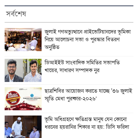
সর্বশেষ
জুলাই গণঅভ্যুত্থানে প্রাইভেটিয়ানদের ভূমিকা
নিয়ে আলোচনা সভা ও পুরস্কার বিতরণ
অনুষ্ঠিত
ডিআইইউ সাংবাদিক সমিতির সভাপতি
খায়ের, সাধারণ সম্পাদক নুর
ছাত্রশিবির আয়োজন করতে যাচ্ছে '৩৬ জুলাই
স্মৃতি মেধা পুরষ্কার-২০২৬’
ভূমি অধিগ্রহণে ক্ষতিগ্রস্ত মানুষ যেন কোনো
ধরনের হয়রানির শিকার না হয়: ডিসি ফরিদা