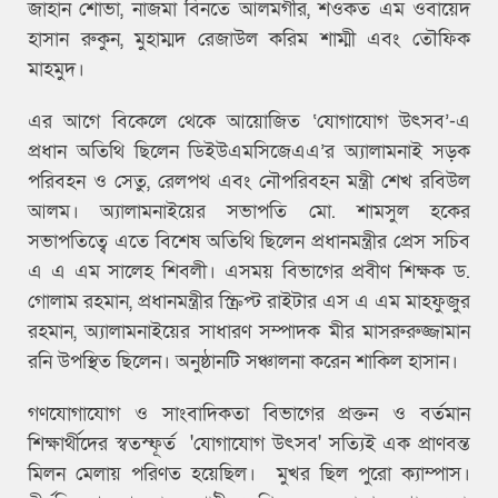
জাহান শোভা, নাজমা বিনতে আলমগীর, শওকত এম ওবায়েদ
হাসান রুকুন, মুহাম্মদ রেজাউল করিম শাম্মী এবং তৌফিক
মাহমুদ।
এর আগে বিকেলে থেকে আয়োজিত ‘যোগাযোগ উৎসব’-এ
প্রধান অতিথি ছিলেন ডিইউএমসিজেএএ’র অ্যালামনাই সড়ক
পরিবহন ও সেতু, রেলপথ এবং নৌপরিবহন মন্ত্রী শেখ রবিউল
আলম। অ্যালামনাইয়ের সভাপতি মো. শামসুল হকের
সভাপতিত্বে এতে বিশেষ অতিথি ছিলেন প্রধানমন্ত্রীর প্রেস সচিব
এ এ এম সালেহ শিবলী। এসময় বিভাগের প্রবীণ শিক্ষক ড.
গোলাম রহমান, প্রধানমন্ত্রীর স্ক্রিপ্ট রাইটার এস এ এম মাহফুজুর
রহমান, অ্যালামনাইয়ের সাধারণ সম্পাদক মীর মাসরুরুজ্জামান
রনি উপস্থিত ছিলেন। অনুষ্ঠানটি সঞ্চালনা করেন শাকিল হাসান।
গণযোগাযোগ ও সাংবাদিকতা বিভাগের প্রক্তন ও বর্তমান
শিক্ষার্থীদের স্বতস্ফূর্ত 'যোগাযোগ উৎসব' সত্যিই এক প্রাণবন্ত
মিলন মেলায় পরিণত হয়েছিল। মুখর ছিল পুরো ক্যাম্পাস।