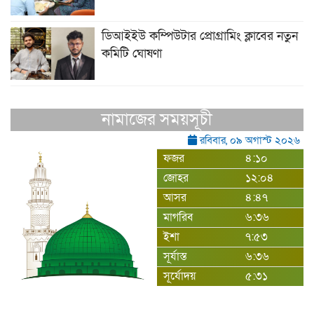
ডিআইইউ কম্পিউটার প্রোগ্রামিং ক্লাবের নতুন
কমিটি ঘোষণা
নামাজের সময়সূচী
রবিবার, ০৯ অগাস্ট ২০২৬
ফজর
৪:১০
জোহর
১২:০৪
আসর
৪:৪৭
মাগরিব
৬:৩৬
ইশা
৭:৫৩
সূর্যাস্ত
৬:৩৬
সূর্যোদয়
৫:৩১