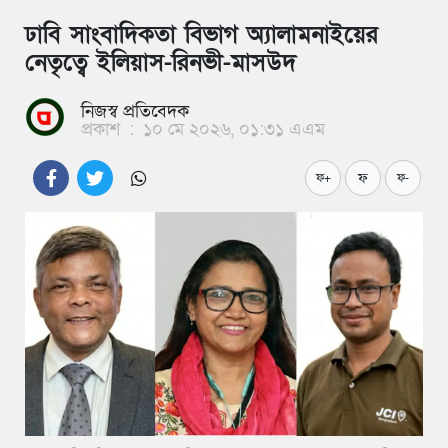
ঢাবি সাংবাদিকতা বিভাগ অ্যালামনাইয়ের
নেতৃত্বে ইলিয়াস-রিনভী-মাসউদ
নিজস্ব প্রতিবেদক
প্রকাশ
:
১০ মে ২০২৬, ০১:৩১ এএম
ফ
ফ+
ফ-