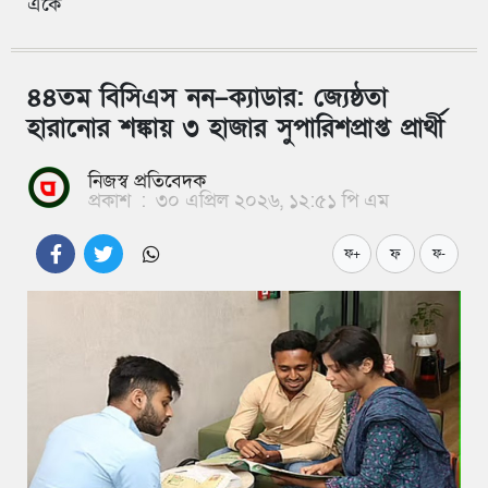
একে
৪৪তম বিসিএস নন–ক্যাডার: জ্যেষ্ঠতা
হারানোর শঙ্কায় ৩ হাজার সুপারিশপ্রাপ্ত প্রার্থী
নিজস্ব প্রতিবেদক
প্রকাশ
:
৩০ এপ্রিল ২০২৬, ১২:৫১ পি এম
ফ
ফ+
ফ-