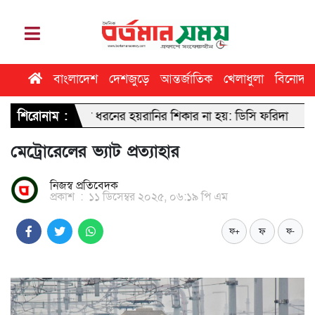
বাংলাদেশ
দেশজুড়ে
আন্তর্জাতিক
খেলাধুলা
বিনোদন
ন কোনো ধরনের হয়রানির শিকার না হয়: ডিসি ফরিদা
শিরোনাম :
ঢাবি সাংবাদিকতা
মেট্রোরেলের ভ্যাট প্রত্যাহার
নিজস্ব প্রতিবেদক
প্রকাশ
:
১১ ডিসেম্বর ২০২৫, ০৬:১৯ পি এম
ফ
ফ+
ফ-