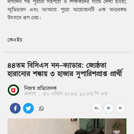
দীর্ঘদিন পর পুরনো সহপাঠী ও শিক্ষকদের সাথে দেখা হওয়া,
স্মৃতিচারণ এবং আড্ডায় পুরো আয়োজনটি এক অন্যরকম
উৎসবে রূপ নেয়।
কেএইচ
৪৪তম বিসিএস নন–ক্যাডার: জ্যেষ্ঠতা
হারানোর শঙ্কায় ৩ হাজার সুপারিশপ্রাপ্ত প্রার্থী
নিজস্ব প্রতিবেদক
প্রকাশ
:
৩০ এপ্রিল ২০২৬, ১২:৫৩ পি এম
ফ
ফ+
ফ-