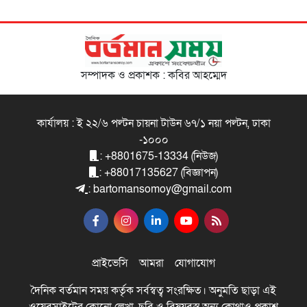
সম্পাদক ও প্রকাশক : কবির আহম্মেদ
কার্যালয় : ই ২২/৬ পল্টন চায়না টাউন ৬৭/১ নয়া পল্টন, ঢাকা
-১০০০
: +8801675-13334 (নিউজ)
: +88017135627 (বিজ্ঞাপন)
: bartomansomoy@gmail.com
প্রাইভেসি
আমরা
যোগাযোগ
দৈনিক বর্তমান সময় কর্তৃক সর্বস্বত্ব সংরক্ষিত। অনুমতি ছাড়া এই
ওয়েবসাইটের কোনো লেখা, ছবি ও বিষয়বস্তু অন্য কোথাও প্রকাশ