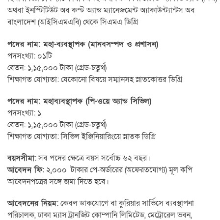
অথবা ইনস্টিটিউট অব কস্ট অ্যান্ড ম্যানেজমেন্ট অ্যাকাউন্ট্যান্টস অব
বাংলাদেশ (আইসিএমএবি) থেকে সিএমএ ডিগ্রি
পদের নাম: মহা-ব্যবস্থাপক (মানবসম্পদ ও প্রশাসন)
পদসংখ্যা: ০১টি
বেতন: ১,১৫,০০০ টাকা (গ্রেড-চতুর্থ)
শিক্ষাগত যোগ্যতা: যেকোনো বিষয়ে সম্মানসহ স্নাতকোত্তর ডিগ্রি
পদের নাম: মহাব্যবস্থাপক (পি-ওয়ে অ্যান্ড সিভিল)
পদসংখ্যা: ১
বেতন: ১,১৫,০০০ টাকা (গ্রেড-চতুর্থ)
শিক্ষাগত যোগ্যতা: সিভিল ইঞ্জিনিয়ারিংয়ে স্নাতক ডিগ্রি
বয়সসীমা
: সব পদের ক্ষেত্রে বয়স সর্বোচ্চ ৬২ বছর।
আবেদন ফি:
২,০০০ টাকার পে-অর্ডারের (অফেরতযোগ্য) মূল কপি
আবেদনপত্রের সঙ্গে জমা দিতে হবে।
আবেদনের নিয়ম
: কেবল ডাকযোগে বা কুরিয়ার সার্ভিসে ব্যবস্থাপনা
পরিচালক, ঢাকা ম্যাস ট্রানজিট কোম্পানি লিমিটেড, মেট্রোরেল ভবন,