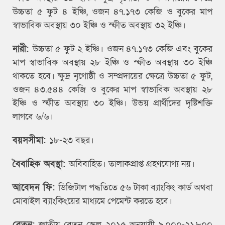
উচ্চতা ৫ ফুট ৪ ইঞ্চি, ওজন ৪৭.১৭৩ কেজি ও বুকের মাপ
স্বাভাবিক অবস্থায় ৩০ ইঞ্চি ও স্ফীত অবস্থায় ৩২ ইঞ্চি।
নারী:
উচ্চতা ৫ ফুট ২ ইঞ্চি। ওজন ৪৭.১৭৩ কেজি এবং বুকের
মাপ স্বাভাবিক অবস্থায় ২৮ ইঞ্চি ও স্ফীত অবস্থায় ৩০ ইঞ্চি
থাকতে হবে। ক্ষুদ্র নৃগোষ্ঠী ও সম্প্রদায়ের ক্ষেত্রে উচ্চতা ৫ ফুট,
ওজন ৪৩.৫৪৪ কেজি ও বুকের মাপ স্বাভাবিক অবস্থায় ২৮
ইঞ্চি ও স্ফীত অবস্থায় ৩০ ইঞ্চি। উভয় প্রার্থীদের দৃষ্টিশক্তি
লাগবে ৬/৬।
বয়সসীমা:
১৮-২৩ বছর।
বৈবাহিক অবস্থা:
অবিবাহিত। তালাকপ্রাপ্ত গ্রহণযোগ্য নয়।
আবেদন ফি:
ডিজিটাল পদ্ধতিতে ৫৬ টাকা ব্যাংকিং কার্ড অথবা
মোবাইল ব্যাংকিংয়ের মাধ্যমে পেমেন্ট করতে হবে।
বেতন:
জাতীয় বেতন স্কেল ২০১৫ অনুযায়ী ৯,০০০-২১,৮০০