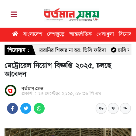
বাংলাদেশ
দেশজুড়ে
আন্তর্জাতিক
খেলাধুলা
বিনোদন
নো ধরনের হয়রানির শিকার না হয়: ডিসি ফরিদা
শিরোনাম :
ঢাবি সাংবাদিকতা বিভ
মেট্রোরেল নিয়োগ বিজ্ঞপ্তি ২০২৫, চলছে
আবেদন
বর্তমান ডেস্ক
প্রকাশ
:
১৫ সেপ্টেম্বর ২০২৫, ০৮:৩৯ পি এম
ফ
ফ+
ফ-