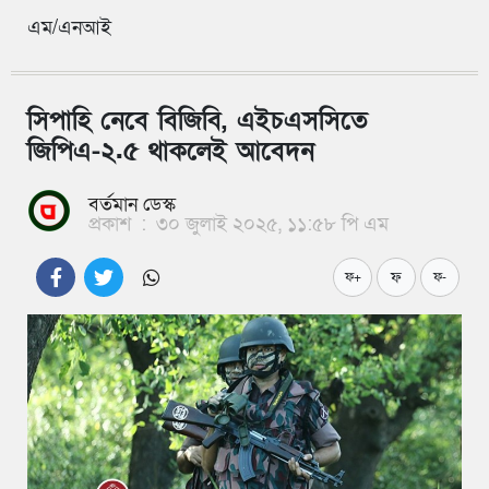
এম/এনআই
সিপাহি নেবে বিজিবি, এইচএসসিতে
জিপিএ-২.৫ থাকলেই আবেদন
বর্তমান ডেস্ক
প্রকাশ
:
৩০ জুলাই ২০২৫, ১১:৫৮ পি এম
ফ
ফ+
ফ-