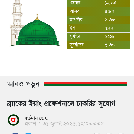
জোহর
১২:০৪
আসর
৪:৪৭
মাগরিব
৬:৩৮
ইশা
৭:৫৫
সূর্যাস্ত
৬:৩৮
সূর্যোদয়
৫:৩০
আরও পড়ুন
ব্র্যাকের ইয়াং প্রফেশনালে চাকরির সুযোগ
বর্তমান ডেস্ক
প্রকাশ
:
৩১ জুলাই ২০২৫, ১২:০৯ এএম