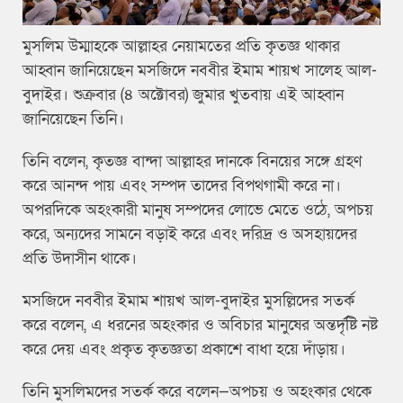
মুসলিম উম্মাহকে আল্লাহর নেয়ামতের প্রতি কৃতজ্ঞ থাকার
আহ্বান জানিয়েছেন মসজিদে নববীর ইমাম শায়খ সালেহ আল-
বুদাইর। শুক্রবার (৪ অক্টোবর) জুমার খুতবায় এই আহ্বান
জানিয়েছেন তিনি।
তিনি বলেন, কৃতজ্ঞ বান্দা আল্লাহর দানকে বিনয়ের সঙ্গে গ্রহণ
করে আনন্দ পায় এবং সম্পদ তাদের বিপথগামী করে না।
অপরদিকে অহংকারী মানুষ সম্পদের লোভে মেতে ওঠে, অপচয়
করে, অন্যদের সামনে বড়াই করে এবং দরিদ্র ও অসহায়দের
প্রতি উদাসীন থাকে।
মসজিদে নববীর ইমাম শায়খ আল-বুদাইর মুসল্লিদের সতর্ক
করে বলেন, এ ধরনের অহংকার ও অবিচার মানুষের অন্তর্দৃষ্টি নষ্ট
করে দেয় এবং প্রকৃত কৃতজ্ঞতা প্রকাশে বাধা হয়ে দাঁড়ায়।
তিনি মুসলিমদের সতর্ক করে বলেন—অপচয় ও অহংকার থেকে