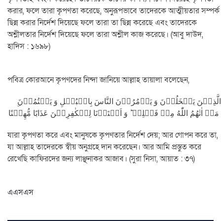
করার, ফলে তারা কৃপণতা করেছে, অনুরূপভাবে তাদেরকে আত্মীয়তার সম্পর্ক
ছিন্ন করার নির্দেশ দিয়েছে ফলে তারা তা ছিন্ন করেছে এবং তাদেরকে
অশ্লীলতার নির্দেশ দিয়েছে ফলে তারা অশ্লীল কাজ করেছে। (আবু দাউদ,
হাদিস : ১৬৯৮)
পবিত্র কোরআনে কৃপণদের নিন্দা জানিয়ে আল্লাহ তায়ালা বলেছেন,
مَاۤ اٰتٰهُمُ اللّٰهُ مِنۡ فَضۡلِهٖ ؕ وَ اَعۡتَدۡنَا لِلۡكٰفِرِیۡنَ عَذَابًا مُّهِیۡنًا
যারা কৃপণতা করে এবং মানুষকে কৃপণতার নির্দেশ দেয়; আর গোপন করে তা,
যা আল্লাহ তাদেরকে স্বীয় অনুগ্রহে দান করেছেন। আর আমি প্রস্তুত করে
রেখেছি কাফিরদের জন্য লাঞ্ছনাকর আজাব। (সুরা নিসা, আয়াত : ৩৭)
এএসএস