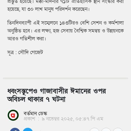
প্রস্তুত হয়েছে। মক্কা-মদিনার ৭১টি ঐতিহাসিক স্থান সংস্কার করা
হয়েছে, যা ৩০ লাখ মানুষ পরিদর্শন করেছেন।
তিনদিনব্যাপী এই সম্মেলনে ১৪৩টিরও বেশি সেশন ও কর্মশালা
অনুষ্ঠিত হবে। এর লক্ষ্য, হজ সেবায় বৈশ্বিক সমন্বয় ও উন্নয়নকে
আরও গতিশীল করা।
সূত্র : সৌদি গেজেট
ধ্বংসস্তূপেও গাজাবাসীর ঈমানের ওপর
অবিচল থাকার ৭ ঘটনা
বর্তমান ডেস্ক
প্রকাশ
:
৯ নভেম্বর ২০২৫, ০৫:৪৭ পি এম