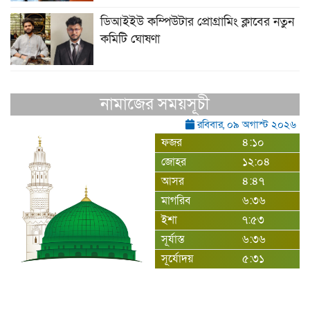
ডিআইইউ কম্পিউটার প্রোগ্রামিং ক্লাবের নতুন
কমিটি ঘোষণা
নামাজের সময়সূচী
রবিবার, ০৯ অগাস্ট ২০২৬
ফজর
৪:১০
জোহর
১২:০৪
আসর
৪:৪৭
মাগরিব
৬:৩৬
ইশা
৭:৫৩
সূর্যাস্ত
৬:৩৬
সূর্যোদয়
৫:৩১