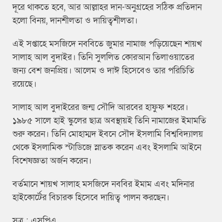
দূরে থাকতে হবে, আর আল্লাহর দান-অনুগ্রহের সঠিক প্রতিদান
হলো বিনয়, দানশীলতা ও দায়িত্বশীলতা।
এই সপ্তাহে মসজিদে নববিতে জুমার নামাজ পড়িয়েছেন শায়খ
সালাহ আল বুদাইর। তিনি সুললিত কোরআন তিলাওয়াতের
জন্য বেশ জনপ্রিয়। আলেম ও দাঈ হিসেবেও তার পরিচিতি
রয়েছে।
সালাহ আল বুদাইরের জন্ম সৌদি আরবের হাফুফ শহরে।
১৯৮৫ সালে হাই স্কুলের ছাত্র অবস্থায়ই তিনি নামাজের ইমামতি
শুরু করেন। তিনি মোহাম্মদ ইবনে সৌদ ইসলামি বিশ্ববিদ্যালয়
থেকে ইসলামিক স্টাডিজে স্নাতক করেন এবং ইসলামি আইনে
বিশেষজ্ঞতা অর্জন করেন।
বর্তমানে শায়খ সালাহ মসজিদে নববির ইমাম এবং মদিনার
হাইকোর্টের বিচারক হিসেবে দায়িত্ব পালন করছেন।
সূত্র : এসপিএ