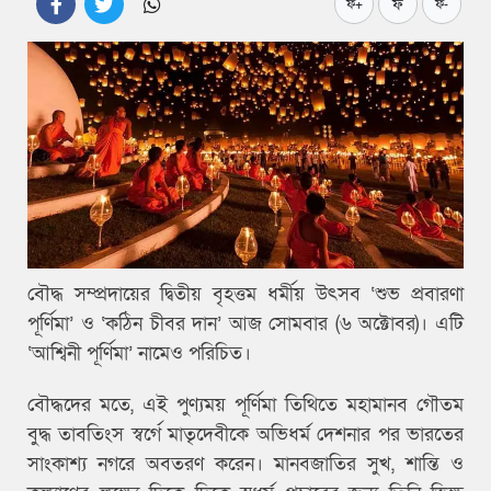
ফ
ফ+
ফ-
বৌদ্ধ সম্প্রদায়ের দ্বিতীয় বৃহত্তম ধর্মীয় উৎসব ‘শুভ প্রবারণা
পূর্ণিমা’ ও ‘কঠিন চীবর দান’ আজ সোমবার (৬ অক্টোবর)। এটি
‘আশ্বিনী পূর্ণিমা’ নামেও পরিচিত।
বৌদ্ধদের মতে, এই পুণ্যময় পূর্ণিমা তিথিতে মহামানব গৌতম
বুদ্ধ তাবতিংস স্বর্গে মাতৃদেবীকে অভিধর্ম দেশনার পর ভারতের
সাংকাশ্য নগরে অবতরণ করেন। মানবজাতির সুখ, শান্তি ও