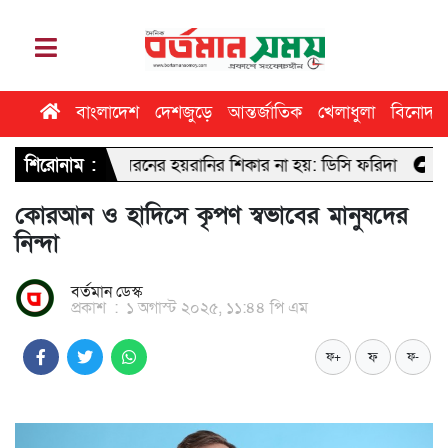
বাংলাদেশ
দেশজুড়ে
আন্তর্জাতিক
খেলাধুলা
বিনোদন
কোনো ধরনের হয়রানির শিকার না হয়: ডিসি ফরিদা
শিরোনাম :
ঢাবি সাংবাদিকতা ব
কোরআন ও হাদিসে কৃপণ স্বভাবের মানুষদের
নিন্দা
বর্তমান ডেস্ক
প্রকাশ
:
১ অগাস্ট ২০২৫, ১১:৪৪ পি এম
ফ
ফ+
ফ-