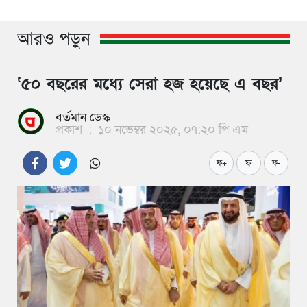
আরও পড়ুন
‘৫০ বছরের মধ্যে সেরা হজ হয়েছে এ বছর’
বর্তমান ডেস্ক
প্রকাশ
:
১০ নভেম্বর ২০২৫, ০৭:২০ পি এম
ফ
ফ+
ফ-