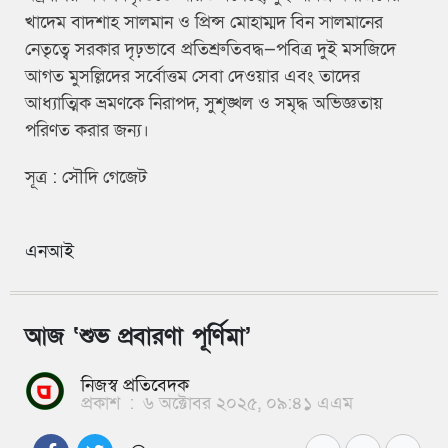
খাদেম বাদশাহ সালমান ও প্রিন্স মোহাম্মদ বিন সালমানের
নেতৃত্বে সরকার দৃঢ়ভাবে প্রতিশ্রুতিবদ্ধ—পবিত্র দুই মসজিদে
আগত মুসল্লিদের সর্বোত্তম সেবা দেওয়ার এবং তাদের
আধ্যাত্মিক ভ্রমণকে নিরাপদ, সুশৃঙ্খল ও সমৃদ্ধ অভিজ্ঞতায়
পরিণত করার জন্য।
সূত্র : সৌদি গেজেট
এনআই
আজ ‘শুভ প্রবারণা পূর্ণিমা’
নিজস্ব প্রতিবেদক
প্রকাশ
:
৬ অক্টোবর ২০২৫, ০৯:৪১ এএম