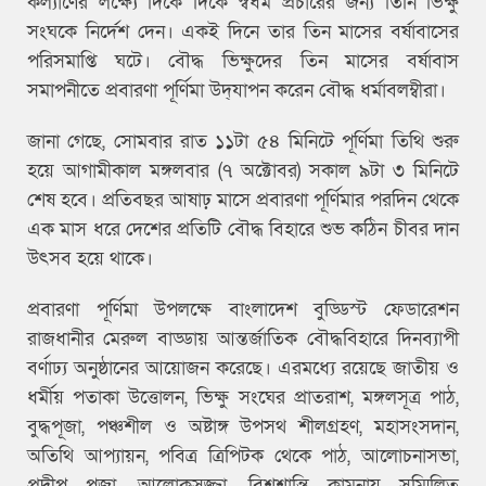
কল্যাণের লক্ষ্যে দিকে দিকে স্বধর্ম প্রচারের জন্য তিনি ভিক্ষু
সংঘকে নির্দেশ দেন। একই দিনে তার তিন মাসের বর্ষাবাসের
পরিসমাপ্তি ঘটে। বৌদ্ধ ভিক্ষুদের তিন মাসের বর্ষাবাস
সমাপনীতে প্রবারণা পূর্ণিমা উদ্‌যাপন করেন বৌদ্ধ ধর্মাবলম্বীরা।
জানা গেছে, সোমবার রাত ১১টা ৫৪ মিনিটে পূর্ণিমা তিথি শুরু
হয়ে আগামীকাল মঙ্গলবার (৭ অক্টোবর) সকাল ৯টা ৩ মিনিটে
শেষ হবে। প্রতিবছর আষাঢ় মাসে প্রবারণা পূর্ণিমার পরদিন থেকে
এক মাস ধরে দেশের প্রতিটি বৌদ্ধ বিহারে শুভ কঠিন চীবর দান
উৎসব হয়ে থাকে।
প্রবারণা পূর্ণিমা উপলক্ষে বাংলাদেশ বুড্ডিস্ট ফেডারেশন
রাজধানীর মেরুল বাড্ডায় আন্তর্জাতিক বৌদ্ধবিহারে দিনব্যাপী
বর্ণাঢ্য অনুষ্ঠানের আয়োজন করেছে। এরমধ্যে রয়েছে জাতীয় ও
ধর্মীয় পতাকা উত্তোলন, ভিক্ষু সংঘের প্রাতরাশ, মঙ্গলসূত্র পাঠ,
বুদ্ধপূজা, পঞ্চশীল ও অষ্টাঙ্গ উপসথ শীলগ্রহণ, মহাসংসদান,
অতিথি আপ্যায়ন, পবিত্র ত্রিপিটক থেকে পাঠ, আলোচনাসভা,
প্রদীপ পূজা, আলোকসজ্জা, বিশ্বশান্তি কামনায় সম্মিলিত