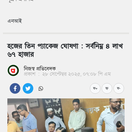
এনআই
হজের তিন প্যাকেজ ঘোষণা : সর্বনিম্ন ৪ লাখ
৬৭ হাজার
নিজস্ব প্রতিবেদক
প্রকাশ
:
২৮ সেপ্টেম্বর ২০২৫, ০৭:০৮ পি এম
ফ
ফ+
ফ-