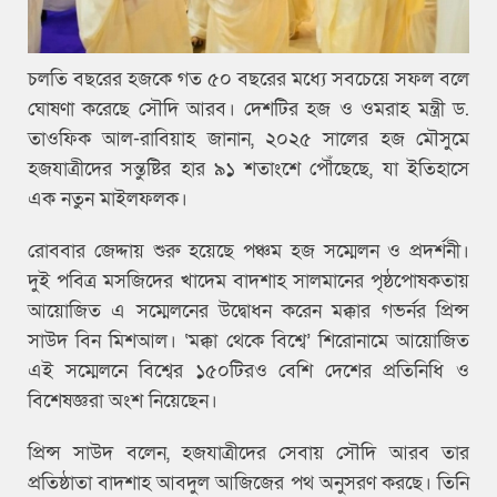
চলতি বছরের হজকে গত ৫০ বছরের মধ্যে সবচেয়ে সফল বলে
ঘোষণা করেছে সৌদি আরব। দেশটির হজ ও ওমরাহ মন্ত্রী ড.
তাওফিক আল-রাবিয়াহ জানান, ২০২৫ সালের হজ মৌসুমে
হজযাত্রীদের সন্তুষ্টির হার ৯১ শতাংশে পৌঁছেছে, যা ইতিহাসে
এক নতুন মাইলফলক।
রোববার জেদ্দায় শুরু হয়েছে পঞ্চম হজ সম্মেলন ও প্রদর্শনী।
দুই পবিত্র মসজিদের খাদেম বাদশাহ সালমানের পৃষ্ঠপোষকতায়
আয়োজিত এ সম্মেলনের উদ্বোধন করেন মক্কার গভর্নর প্রিন্স
সাউদ বিন মিশআল। ‘মক্কা থেকে বিশ্বে’ শিরোনামে আয়োজিত
এই সম্মেলনে বিশ্বের ১৫০টিরও বেশি দেশের প্রতিনিধি ও
বিশেষজ্ঞরা অংশ নিয়েছেন।
প্রিন্স সাউদ বলেন, হজযাত্রীদের সেবায় সৌদি আরব তার
প্রতিষ্ঠাতা বাদশাহ আবদুল আজিজের পথ অনুসরণ করছে। তিনি