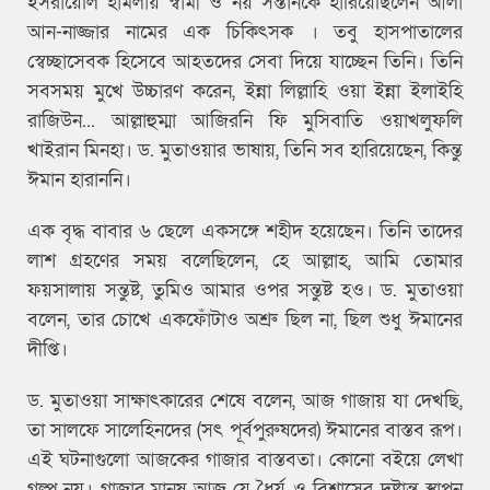
ইসরায়েলি হামলায় স্বামী ও নয় সন্তানকে হারিয়েছিলেন আলা
আন-নাজ্জার নামের এক চিকিৎসক । তবু হাসপাতালের
স্বেচ্ছাসেবক হিসেবে আহতদের সেবা দিয়ে যাচ্ছেন তিনি। তিনি
সবসময় মুখে উচ্চারণ করেন, ইন্না লিল্লাহি ওয়া ইন্না ইলাইহি
রাজিউন... আল্লাহুম্মা আজিরনি ফি মুসিবাতি ওয়াখলুফলি
খাইরান মিনহা। ড. মুতাওয়ার ভাষায়, তিনি সব হারিয়েছেন, কিন্তু
ঈমান হারাননি।
এক বৃদ্ধ বাবার ৬ ছেলে একসঙ্গে শহীদ হয়েছেন। তিনি তাদের
লাশ গ্রহণের সময় বলেছিলেন, হে আল্লাহ, আমি তোমার
ফয়সালায় সন্তুষ্ট, তুমিও আমার ওপর সন্তুষ্ট হও। ড. মুতাওয়া
বলেন, তার চোখে একফোঁটাও অশ্রু ছিল না, ছিল শুধু ঈমানের
দীপ্তি।
ড. মুতাওয়া সাক্ষাৎকারের শেষে বলেন, আজ গাজায় যা দেখছি,
তা সালফে সালেহিনদের (সৎ পূর্বপুরুষদের) ঈমানের বাস্তব রূপ।
এই ঘটনাগুলো আজকের গাজার বাস্তবতা। কোনো বইয়ে লেখা
গল্প নয়। গাজার মানুষ আজ যে ধৈর্য ও বিশ্বাসের দৃষ্টান্ত স্থাপন