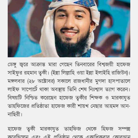
ডেঙ্গু জ্বরে আক্রান্ত মারা গেছেন তিনবারের বিশ্বজয়ী হাফেজ
সাইফুর রহমান ত্বকী। (ইন্না লিল্লাহি ওয়া ইন্না ইলাইহি রাজিউন)।
মঙ্গলবার (২৮ অক্টোবর) সকালে রাজধানীর মুগদা হাসপাতালে
লাইফ সাপোর্টে থাকা অবস্থায় তিনি শেষ নিঃশ্বাস ত্যাগ করেন।
বিষয়টি নিশ্চিত করেছেন হাফেজ ত্বকীর শিক্ষক ও মারকাযুত
তাহফিজের প্রতিষ্ঠাতা হাফেজ কারী শায়খ নেছার আহমদ আন-
নাছিরী।
হাফেজ ত্বকী মারকাযুত তাহফিজ থেকে হিফজ সম্পন্ন
করেছিলেন এবং এই প্রতিষ্ঠান থেকে একাধিকবার কোরআন