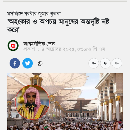
মসজিদে নববীর জুমার খুতবা
‘অহংকার ও অপচয় মানুষের অন্তর্দৃষ্টি নষ্ট
করে’
আন্তর্জাতিক ডেস্ক
প্রকাশ
:
৪ অক্টোবর ২০২৫, ০৩:৫২ পি এম
ফ
ফ+
ফ-